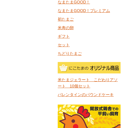
なまたまGOOD！
なまたまGOOD！プレミアム
初たまご
米寿の卵
ギフト
セット
ちどりたまご
米たまジェラート こだわりアソ
ート 10個セット
バレンタインのパウンドケーキ