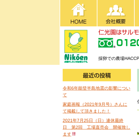
採卵での農場HAC
令和6年能登半島地震の影響につい
て
家庭画報（2021年9月号）さんに
て掲載して頂きました！
2021年7月25日（日）連休最終
日 第2回 工場直売会 開催致し
ます