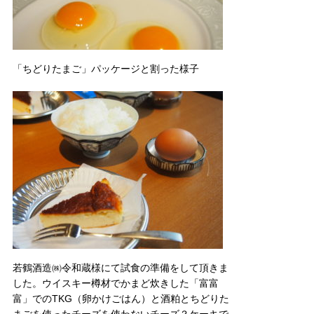
「ちどりたまご」パッケージと割った様子
若鶴酒造㈱令和蔵様にて試食の準備をして頂きま
した。ウイスキー樽材でかまど炊きした「富富
富」でのTKG（卵かけごはん）と酒粕とちどりた