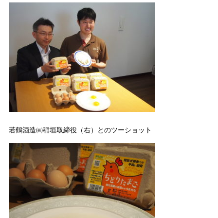
若鶴酒造㈱稲垣取締役（右）とのツーショット