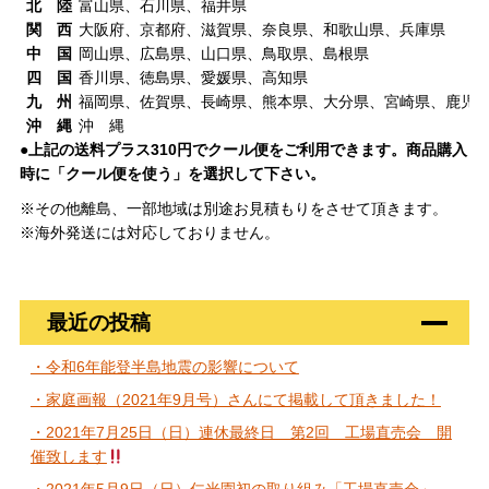
北 陸
富山県、石川県、福井県
関 西
大阪府、京都府、滋賀県、奈良県、和歌山県、兵庫県
中 国
岡山県、広島県、山口県、鳥取県、島根県
四 国
香川県、徳島県、愛媛県、高知県
九 州
福岡県、佐賀県、長崎県、熊本県、大分県、宮崎県、鹿児
沖 縄
沖 縄
●上記の送料プラス310円でクール便をご利用できます。商品購入
時に「クール便を使う」を選択して下さい。
※その他離島、一部地域は別途お見積もりをさせて頂きます。
※海外発送には対応しておりません。
最近の投稿
・令和6年能登半島地震の影響について
・家庭画報（2021年9月号）さんにて掲載して頂きました！
・2021年7月25日（日）連休最終日 第2回 工場直売会 開
催致します