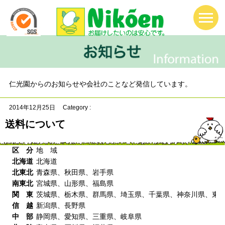
仁光園からのお知らせや会社のことなど発信しています。
2014年12月25日
Category :
送料について
区 分
地 域
北海道
北海道
北東北
青森県、秋田県、岩手県
南東北
宮城県、山形県、福島県
関 東
茨城県、栃木県、群馬県、埼玉県、千葉県、神奈川県、東
信 越
新潟県、長野県
中 部
静岡県、愛知県、三重県、岐阜県