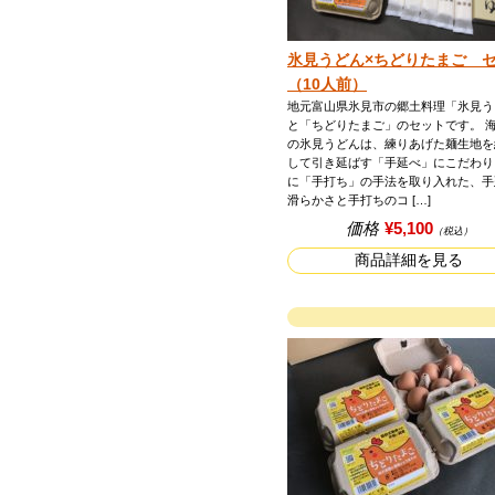
氷見うどん×ちどりたまご 
（10人前）
地元富山県氷見市の郷土料理「氷見う
と「ちどりたまご」のセットです。 
の氷見うどんは、練りあげた麺生地を
して引き延ばす「手延べ」にこだわり
に「手打ち」の手法を取り入れた、手
滑らかさと手打ちのコ […]
価格
¥5,100
（税込）
商品詳細を見る