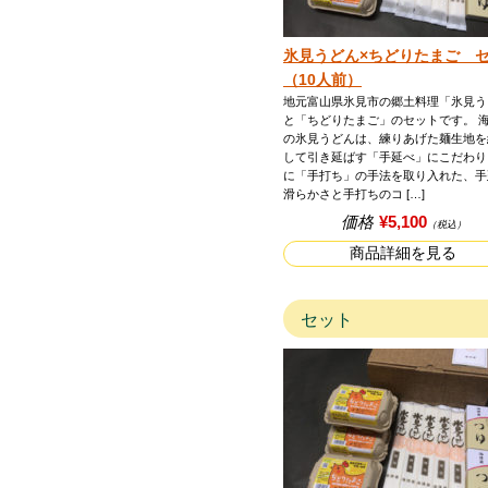
氷見うどん×ちどりたまご 
（10人前）
地元富山県氷見市の郷土料理「氷見う
と「ちどりたまご」のセットです。 
の氷見うどんは、練りあげた麺生地を
して引き延ばす「手延べ」にこだわり
に「手打ち」の手法を取り入れた、手
滑らかさと手打ちのコ […]
価格
¥5,100
（税込）
商品詳細を見る
セット