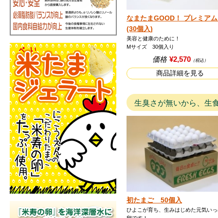
なまたまGOOD！ プレミア
(30個入)
美容と健康のために！
Mサイズ 30個入り
価格
¥2,570
（税込）
商品詳細を見る
生臭さが無いから、生
初たまご 50個入
ひよこが育ち、生みはじめた元気いっ