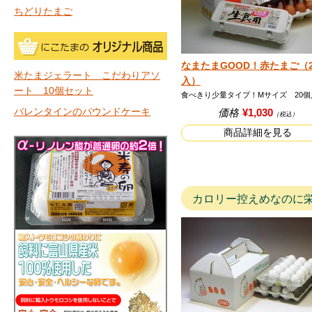
ちどりたまご
なまたまGOOD！赤たまご（2
米たまジェラート こだわりアソ
入）
ート 10個セット
食べきり少量タイプ！Mサイズ 20個
バレンタインのパウンドケーキ
価格
¥1,030
（税込）
商品詳細を見る
カロリー控えめなのに