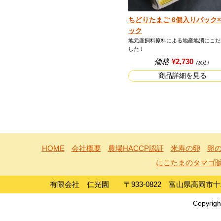
ちどりたまご 6個入りパック×
ック
地元産飼料原料による地産地消にこだ
した！
価格
¥2,730
（税込）
商品詳細を見る
HOME
会社概要
農場HACCP認証
米寿の卵
卵の
にこたまのタマゴ
有限会社 仁光園 〒933-0822 富山県高岡市十二町島1
Copyrigh