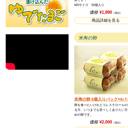
卵です！
MSサイズ 50個入り
価格
¥1,890
（税込）
商品詳細を見る
米寿の卵
米寿の卵 6個入りパック×4パ
卵を食べたいけれどコレステロールの
る方、いつまでも若々しくありたい方
めの卵です。
価格
¥2,000
（税込）