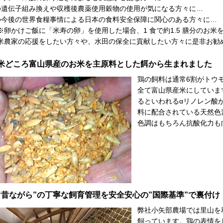
●遺伝子組み換えや収穫後農薬使用穀物の使用が気になる方々に…
●今後の世界食糧事情による日本の食料安全保障に関心のある方々に…
※卵かけご飯に「米寿の卵」を使用した場合、1 食で約1.5 膳分のお
米農家の応援をしたい方々や、水田の保全に貢献したい方々に是非お勧
米どころ富山県産のお米を主原料とした餌から生まれました
鶏の飼料は通常6割がトウ
全て富山県産米にしていま
るといわれるαリノレン酸
料に配合されている天然色
色調はもちろん抗酸化力も
“昔ながら”の丁寧な飼育管理を安全安心の”国際基準”で裏付け
弊社小矢部農場では里山を
飼っています。鶏の表情を