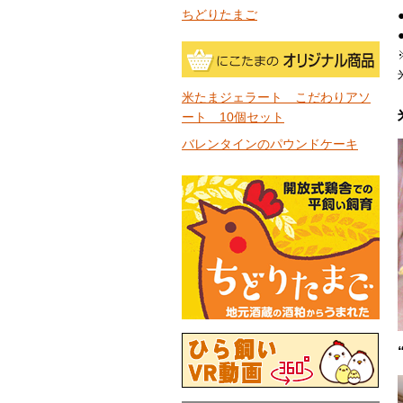
ちどりたまご
米たまジェラート こだわりアソ
ート 10個セット
バレンタインのパウンドケーキ