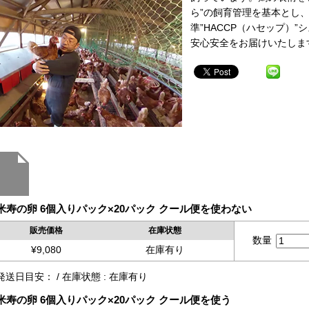
ら”の飼育管理を基本とし
準”HACCP（ハセップ）
安心安全をお届けいたしま
米寿の卵 6個入りパック×20パック クール便を使わない
販売価格
在庫状態
数量
¥9,080
在庫有り
発送日目安： / 在庫状態 : 在庫有り
米寿の卵 6個入りパック×20パック クール便を使う