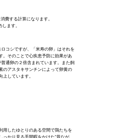
米を消費する計算になります。
めします。
モロコシですが、「米寿の卵」はそれを
す。そのことで心疾患予防に効果があ
が普通卵の２倍含まれています。また飼
素のアスタキサンチンによって卵黄の
向上しています。
利用したゆとりのある空間で鶏たちを
しっかり見る手間暇をかけた”昔なが