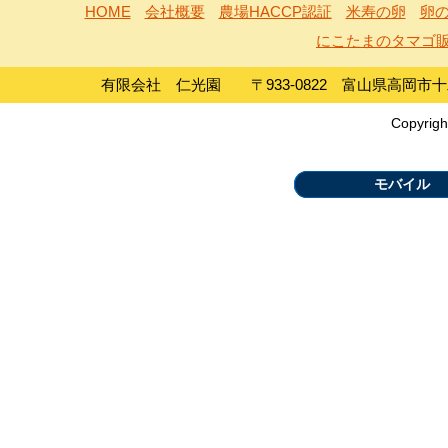
HOME
会社概要
農場HACCP認証
米寿の卵
卵の
にこたまのタマゴ
有限会社 仁光園 〒933-0822 富山県高岡市十二町島1
Copyrigh
モバイル