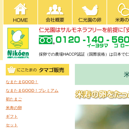
採卵での農場HACCP認証（国際規格）は日本で
なまたまGOOD！
なまたまGOOD！プレミアム
初たまご
米寿の卵
ギフト
セット