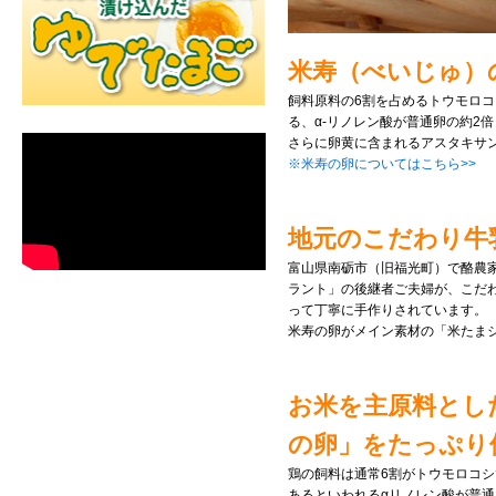
米寿（べいじゅ）
飼料原料の6割を占めるトウモロコ
る、α‐リノレン酸が普通卵の約2
さらに卵黄に含まれるアスタキサン
※米寿の卵についてはこちら>>
地元のこだわり牛
富山県南砺市（旧福光町）で酪農家
ラント」の後継者ご夫婦が、こだわ
って丁寧に手作りされています。
米寿の卵がメイン素材の「米たま
お米を主原料とし
の卵」をたっぷり
鶏の飼料は通常6割がトウモロコ
あるといわれるαリノレン酸が普通