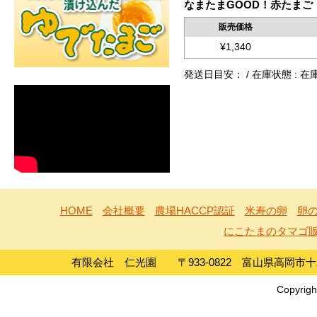
なまたまGOOD！赤たまご
販売価格
¥1,340
発送日目安： / 在庫状態 : 在
HOME
会社概要
農場HACCP認証
米寿の卵
卵の
にこたまのタマゴ
有限会社 仁光園 〒933-0822 富山県高岡市十二町島1
Copyrigh