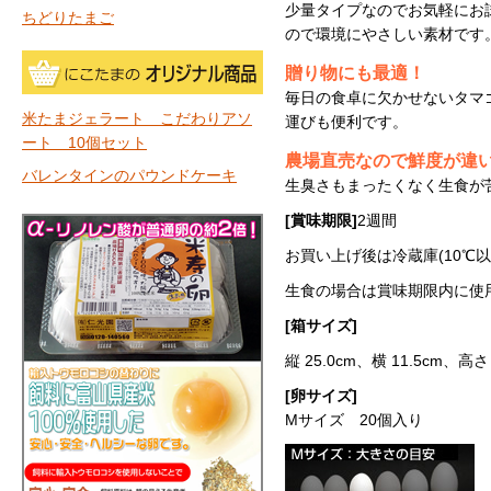
少量タイプなのでお気軽にお
ちどりたまご
ので環境にやさしい素材です
贈り物にも最適！
毎日の食卓に欠かせないタマ
米たまジェラート こだわりアソ
運びも便利です。
ート 10個セット
農場直売なので鮮度が違
バレンタインのパウンドケーキ
生臭さもまったくなく生食が
[賞味期限]
2週間
お買い上げ後は冷蔵庫(10℃
生食の場合は賞味期限内に使
[箱サイズ]
縦 25.0cm、横 11.5cm
[卵サイズ]
Mサイズ 20個入り