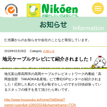
仁光園からのお知らせや会社のことなど発信しています。
2018年03月28日
Category :
お知らせ
地元ケーブルテレビにて紹介されました！
地元富山県高岡市の高岡ケーブルテレビネットワーク内番組「高
岡放送部 TAKAOKA名産地」にて弊社GPセンターが紹介されま
した！応対した私のくせ毛が恥ずかしいのですが日頃頑張ってい
るスタッフの様子を見て頂けたら幸いです。
http://www.housoubu.jp/home/VidDetail?
owner=user&id=10002024&channelname=TCN