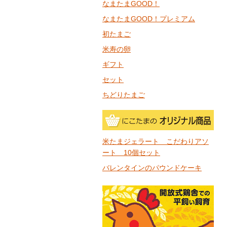
なまたまGOOD！
なまたまGOOD！プレミアム
初たまご
米寿の卵
ギフト
セット
ちどりたまご
米たまジェラート こだわりアソ
ート 10個セット
バレンタインのパウンドケーキ