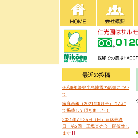
採卵での農場HAC
令和6年能登半島地震の影響につい
て
家庭画報（2021年9月号）さんに
て掲載して頂きました！
2021年7月25日（日）連休最終
日 第2回 工場直売会 開催致し
ます