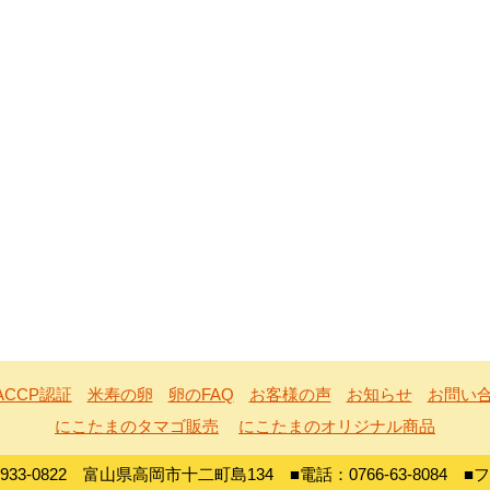
ACCP認証
米寿の卵
卵のFAQ
お客様の声
お知らせ
お問い
にこたまのタマゴ販売
にこたまのオリジナル商品
0822 富山県高岡市十二町島134 ■電話：0766-63-8084 ■ファッ