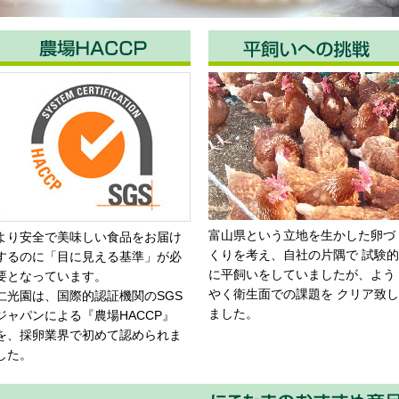
富山県という立地を生かした卵づ
より安全で美味しい食品をお届け
くりを考え、自社の片隅で 試験的
するのに「目に見える基準」が必
に平飼いをしていましたが、よう
要となっています。
やく衛生面での課題を クリア致し
仁光園は、国際的認証機関のSGS
ました。
ジャパンによる『農場HACCP』
を、採卵業界で初めて認められま
した。