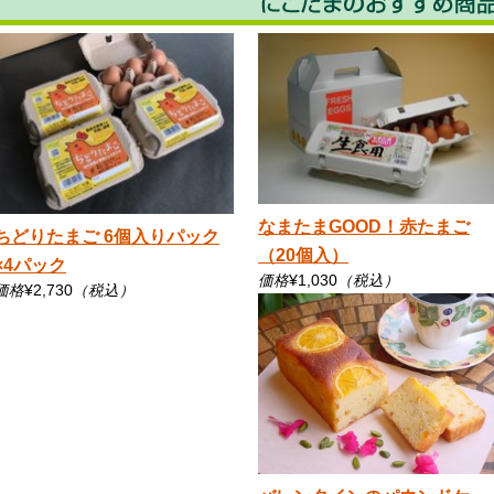
なまたまGOOD！赤たまご
ちどりたまご 6個入りパック
（20個入）
×4パック
価格
¥1,030
（税込）
価格
¥2,730
（税込）