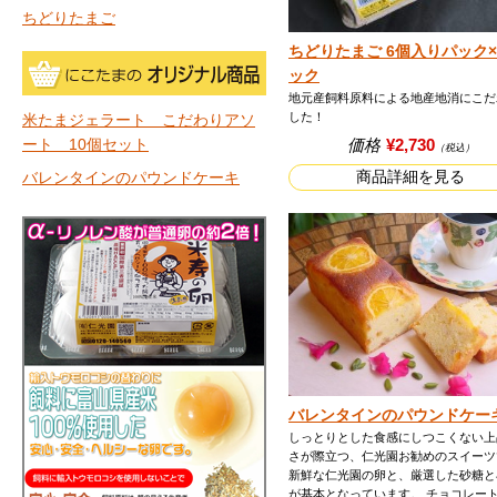
ちどりたまご
ちどりたまご 6個入りパック×
ック
地元産飼料原料による地産地消にこだ
した！
米たまジェラート こだわりアソ
価格
¥2,730
ート 10個セット
（税込）
商品詳細を見る
バレンタインのパウンドケーキ
バレンタインのパウンドケー
しっとりとした食感にしつこくない上
さが際立つ、仁光園お勧めのスイーツ
新鮮な仁光園の卵と、厳選した砂糖と
が基本となっています。 チョコレート