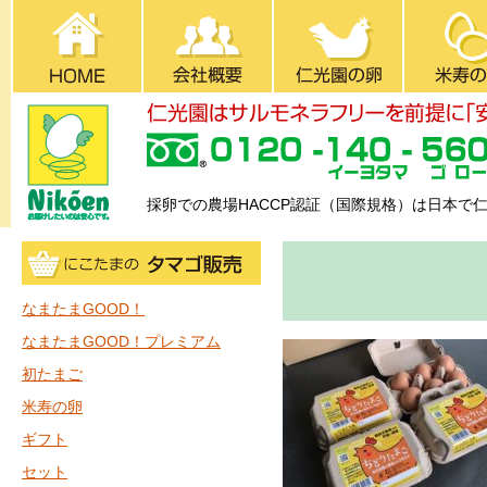
採卵での農場HACCP認証（国際規格）は日本で
なまたまGOOD！
なまたまGOOD！プレミアム
初たまご
米寿の卵
ギフト
セット