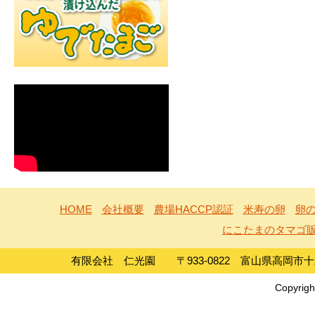
HOME
会社概要
農場HACCP認証
米寿の卵
卵の
にこたまのタマゴ
有限会社 仁光園 〒933-0822 富山県高岡市十二町島1
Copyrigh