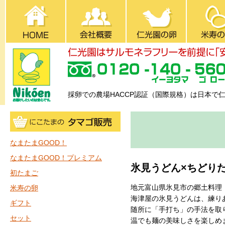
採卵での農場HACCP認証（国際規格）は日本で
なまたまGOOD！
なまたまGOOD！プレミアム
氷見うどん×ちどり
初たまご
地元富山県氷見市の郷土料理
米寿の卵
海津屋の氷見うどんは、練り
ギフト
随所に「手打ち」の手法を取
セット
温でも麺の美味しさを楽しめ