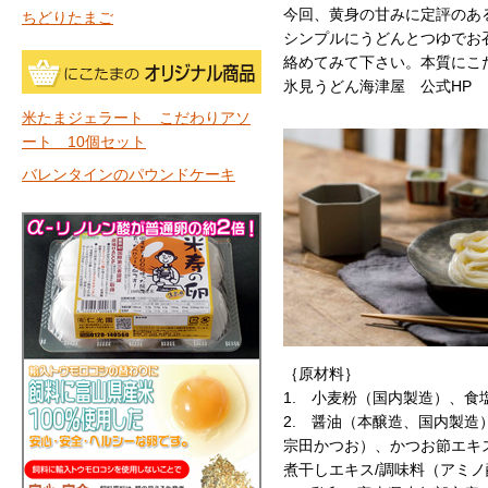
今回、黄身の甘みに定評のあ
ちどりたまご
シンプルにうどんとつゆでお
絡めてみて下さい。本質にこ
氷見うどん海津屋 公式H
米たまジェラート こだわりアソ
ート 10個セット
バレンタインのパウンドケーキ
｛原材料｝
1. 小麦粉（国内製造）、
2. 醤油（本醸造、国内製
宗田かつお）、かつお節エキ
煮干しエキス/調味料（アミ