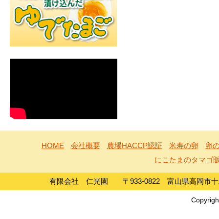
HOME
会社概要
農場HACCP認証
米寿の卵
卵の
にこたまのタマゴ
有限会社 仁光園 〒933-0822 富山県高岡市十二町島1
Copyrigh